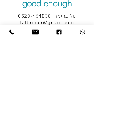
good enough
טל ברימר
0523-464838
talbrimer@gmail.com
:אפשר להירשם כאן כדי לקבל ממני עדכונים
אשמח לקבל עדכונים ב:
מייל
הודעות ווטסאפ
שליחה >